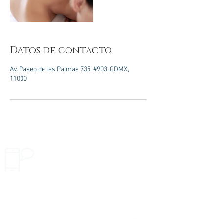
Datos de contacto
Av. Paseo de las Palmas 735, #903, CDMX,
11000
Únete a nuestro grupo de
whatsapp
+52 1 55 9020 4856
Escríbenos
atencionaclientes@cirujanobello.com