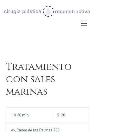
Tratamiento
con sales
marinas
120
pesos
1 h 30 min
1
$120
mexicanos
3
Av. Paseo de las Palmas 735