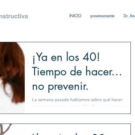
INICIO
proximamente
Dr. An
¡Ya en los 40!
Tiempo de hacer…
no prevenir.
La semana pasada hablamos sobre qué hacer
mientras estamos en los 30’s. Pero ya al llegar a los
40’s es momento de tomar las riendas y...