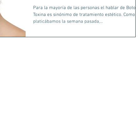
Para la mayoría de las personas el hablar de Botox 
Toxina es sinónimo de tratamiento estético. Como lo
platicábamos la semana pasada,...
ro grupo de whatsapp
Escríbenos
 4856
atencionacliente
Visítanos
Paseo de las Palmas