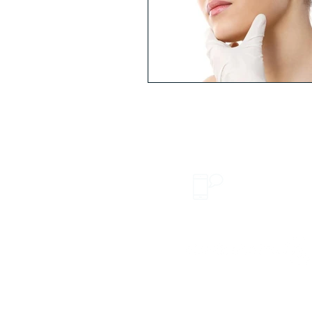
Únete a nuest
+52 1 55 9020
Menú
Home