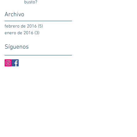
busto?
o
Archivo
febrero de 2016
(5)
5 entradas
enero de 2016
(3)
3 entradas
Síguenos
s@cirujanobello.com
Síguenos
@drandresbello